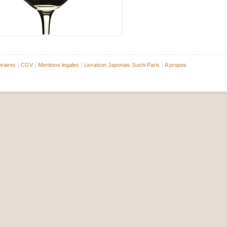
raires
CGV
Mentions legales
Livraison Japonais Sushi Paris
A propos