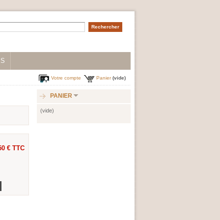
IS
Votre compte
Panier
(vide)
PANIER
(vide)
50 €
TTC