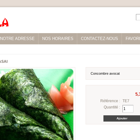
NOTRE ADRESSE
NOS HORAIRES
CONTACTEZ-NOUS
FAVOR
ASAI
Concombre avocat
5,
Référence :
TE7
Quantité :