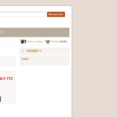
IS
Votre compte
Panier
(vide)
PANIER
(vide)
30 €
TTC