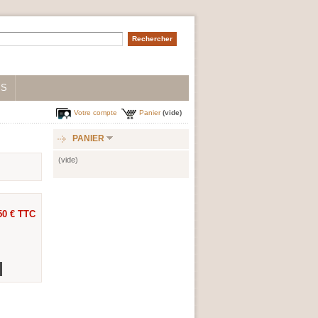
IS
Votre compte
Panier
(vide)
PANIER
(vide)
50 €
TTC