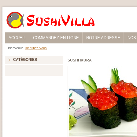
ACCUEIL
COMMANDEZ EN LIGNE
NOTRE ADRESSE
NOS
Bienvenue,
identifiez-vous
CATÉGORIES
SUSHI IKURA