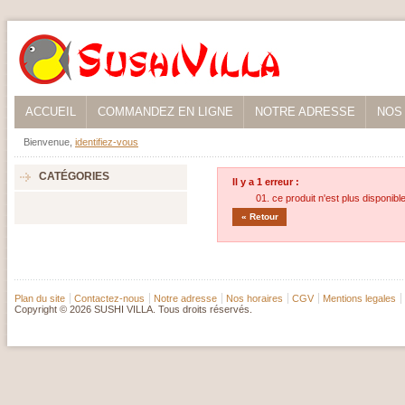
ACCUEIL
COMMANDEZ EN LIGNE
NOTRE ADRESSE
NOS
Bienvenue,
identifiez-vous
CATÉGORIES
Il y a 1 erreur :
ce produit n'est plus disponibl
« Retour
Plan du site
Contactez-nous
Notre adresse
Nos horaires
CGV
Mentions legales
Copyright © 2026 SUSHI VILLA. Tous droits réservés.