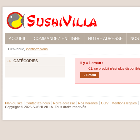
ACCUEIL
COMMANDEZ EN LIGNE
NOTRE ADRESSE
NOS
Bienvenue,
identifiez-vous
CATÉGORIES
Il y a 1 erreur :
ce produit n'est plus disponibl
« Retour
Plan du site
Contactez-nous
Notre adresse
Nos horaires
CGV
Mentions legales
Copyright © 2026 SUSHI VILLA. Tous droits réservés.