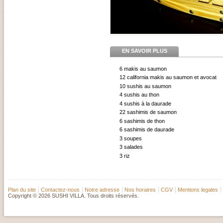
EN SAVOIR PLUS
6 makis au saumon
12 california makis au saumon et avocat
10 sushis au saumon
4 sushis au thon
4 sushis à la daurade
22 sashimis de saumon
6 sashimis de thon
6 sashimis de daurade
3 soupes
3 salades
3 riz
Plan du site
Contactez-nous
Notre adresse
Nos horaires
CGV
Mentions legales
Copyright © 2026 SUSHI VILLA. Tous droits réservés.