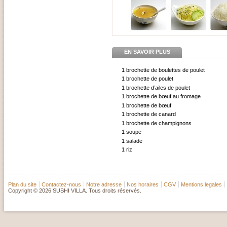
EN SAVOIR PLUS
1 brochette de boulettes de poulet
1 brochette de poulet
1 brochette d’ailes de poulet
1 brochette de bœuf au fromage
1 brochette de bœuf
1 brochette de canard
1 brochette de champignons
1 soupe
1 salade
1 riz
Plan du site
Contactez-nous
Notre adresse
Nos horaires
CGV
Mentions legales
Copyright © 2026 SUSHI VILLA. Tous droits réservés.