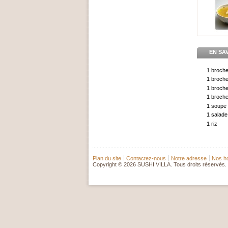
EN SA
1 broche
1 broche
1 brochet
1 broche
1 soupe
1 salade
1 riz
Plan du site
Contactez-nous
Notre adresse
Nos ho
Copyright © 2026 SUSHI VILLA. Tous droits réservés.