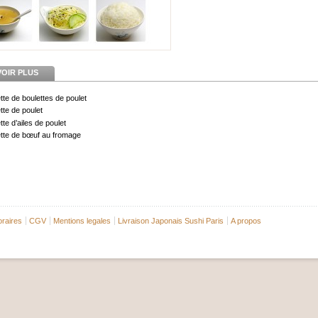
VOIR PLUS
tte de boulettes de poulet
tte de poulet
te d’ailes de poulet
tte de bœuf au fromage
raires
CGV
Mentions legales
Livraison Japonais Sushi Paris
A propos