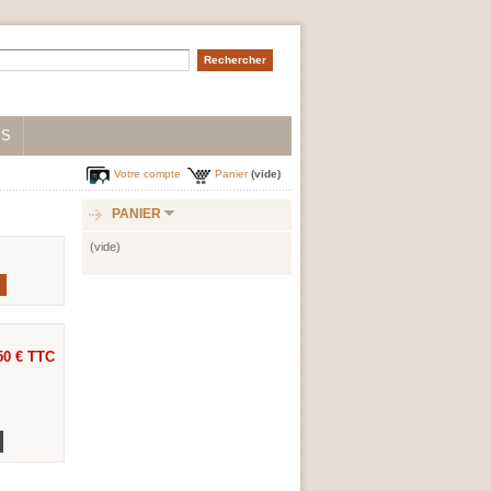
IS
Votre compte
Panier
(vide)
PANIER
(vide)
50 €
TTC